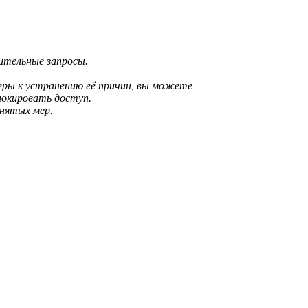
рительные запросы.
еры к устранению её причин, вы можете
локировать доступ.
инятых мер.