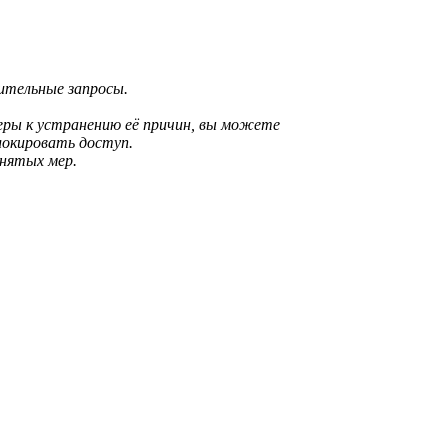
рительные запросы.
еры к устранению её причин, вы можете
локировать доступ.
инятых мер.