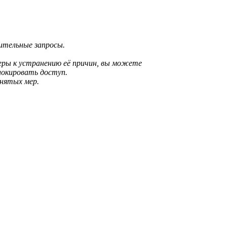
рительные запросы.
еры к устранению её причин, вы можете
локировать доступ.
инятых мер.