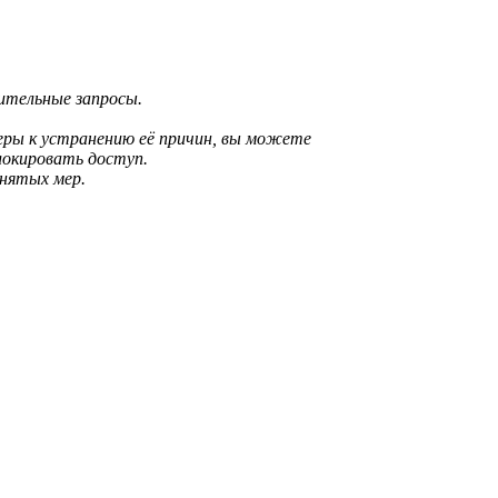
рительные запросы.
еры к устранению её причин, вы можете
локировать доступ.
инятых мер.