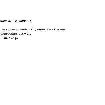
зрительные запросы.
еры к устранению её причин, вы можете
локировать доступ.
инятых мер.