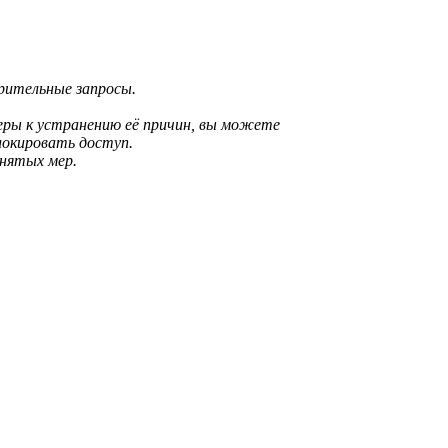
зрительные запросы.
еры к устранению её причин, вы можете
локировать доступ.
инятых мер.