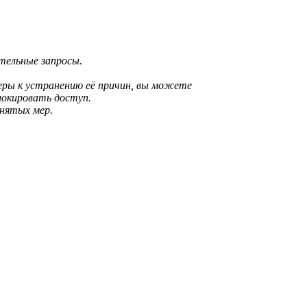
ительные запросы.
еры к устранению её причин, вы можете
локировать доступ.
инятых мер.