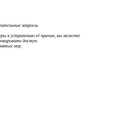
зрительные запросы.
еры к устранению её причин, вы можете
локировать доступ.
инятых мер.