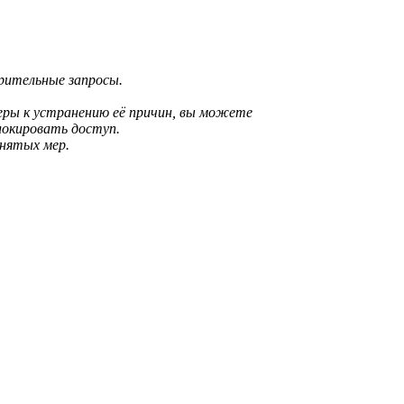
зрительные запросы.
еры к устранению её причин, вы можете
локировать доступ.
инятых мер.