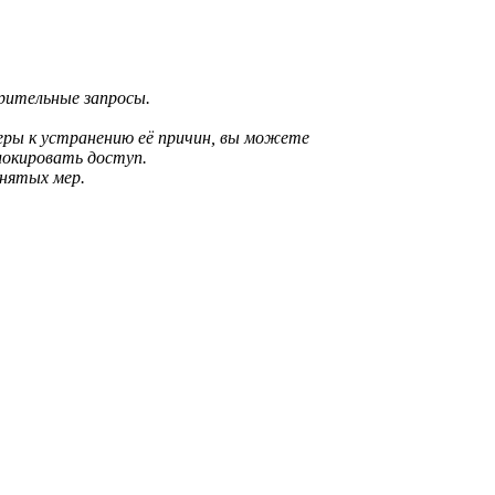
зрительные запросы.
еры к устранению её причин, вы можете
локировать доступ.
инятых мер.