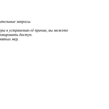
рительные запросы.
еры к устранению её причин, вы можете
локировать доступ.
инятых мер.