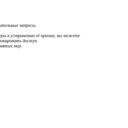
рительные запросы.
еры к устранению её причин, вы можете
локировать доступ.
инятых мер.