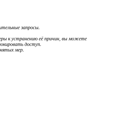
рительные запросы.
еры к устранению её причин, вы можете
локировать доступ.
инятых мер.