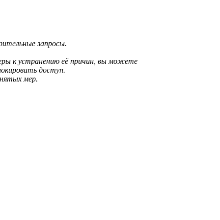
зрительные запросы.
еры к устранению её причин, вы можете
локировать доступ.
инятых мер.