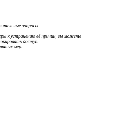
зрительные запросы.
еры к устранению её причин, вы можете
локировать доступ.
инятых мер.