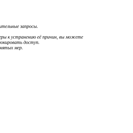
рительные запросы.
еры к устранению её причин, вы можете
локировать доступ.
инятых мер.