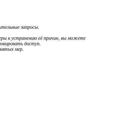
рительные запросы.
еры к устранению её причин, вы можете
локировать доступ.
инятых мер.